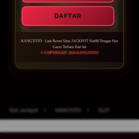
Minimal Deposit Rp. 5.000
DAFTAR
Minimal Withdraw Rp 50.000
KANGTOTO : Link Resmi Situs JACKPOT Slot88 Dengan Slot
Gacor Terbaru Hari Ini
© COPYRIGHT 2026 KANGTOTO
LOGIN
DAFTAR
Layer Popup Close
Slot Jackpot
>
KANGTOTO
>
SLOT
Buka
Footer Navigation